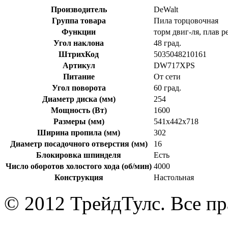
Производитель
DeWalt
Группа товара
Пила торцовочная
Функции
торм двиг-ля, плав 
Угол наклона
48 град.
ШтрихКод
5035048210161
Артикул
DW717XPS
Питание
От сети
Угол поворота
60 град.
Диаметр диска (мм)
254
Мощность (Вт)
1600
Размеры (мм)
541x442x718
Ширина пропила (мм)
302
Диаметр посадочного отверстия (мм)
16
Блокировка шпинделя
Есть
Число оборотов холостого хода (об/мин)
4000
Конструкция
Настольная
© 2012 ТрейдТулс. Все п