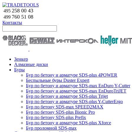
258 00 43
495
760 51
08
499
Контакты
Зенкер
Алмазные диски
Буры
Бур по бетону и арматуре SDS-plus 4POWER
Беспыльные буры Duster Expert
Бур по бетону и арматуре SDS-max EnDuro Y-Cutter
Бур по бетону и арматуре SDS-max EnDuroTriJET
Бур по бетону и арматуре SDS-plus Trijet
Бур по бетону и арматуре SDS-plus Y-CutterErgo
Бур по бетону SDS-max SPEED2MAX
Бур по бетону SDS-plus Bionic Pro
Бур по бетону SDS-plus Prefix
Бур по бетону и арматуре SDS-plus Xforce
Бур проломной SDS-max