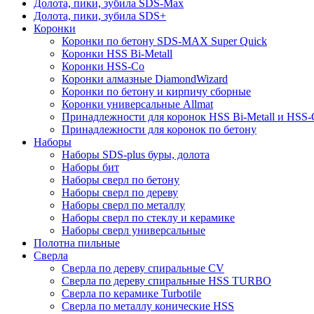
Долота, пики, зубила SDS-Max
Долота, пики, зубила SDS+
Коронки
Коронки по бетону SDS-MAX Super Quick
Коронки HSS Bi-Metall
Коронки HSS-Co
Коронки алмазные DiamondWizard
Коронки по бетону и кирпичу сборные
Коронки универсальные Allmat
Принадлежности для коронок HSS Bi-Metall и HSS-
Принадлежности для коронок по бетону
Наборы
Наборы SDS-plus буры, долота
Наборы бит
Наборы сверл по бетону
Наборы сверл по дереву
Наборы сверл по металлу
Наборы сверл по стеклу и керамике
Наборы сверл универсальные
Полотна пильные
Сверла
Сверла по дереву спиральные CV
Сверла по дереву спиральные HSS TURBO
Сверла по керамике Turbotile
Сверла по металлу конические HSS