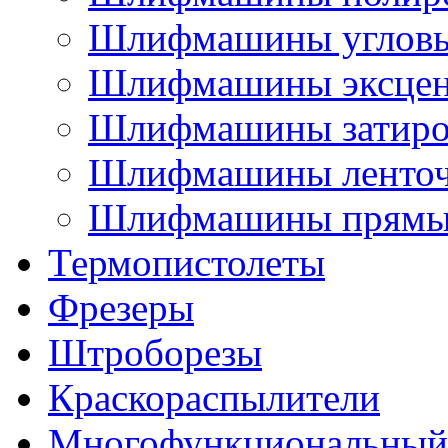
Шлифмашины углов
Шлифмашины эксцен
Шлифмашины затир
Шлифмашины ленто
Шлифмашины прямы
Термопистолеты
Фрезеры
Штроборезы
Краскораспылители
Многофункциональный