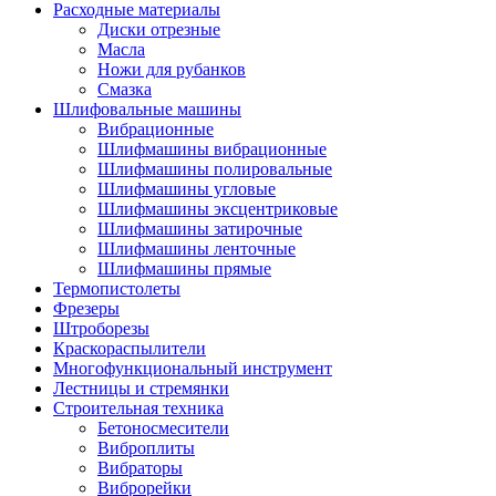
Расходные материалы
Диски отрезные
Масла
Ножи для рубанков
Смазка
Шлифовальные машины
Вибрационные
Шлифмашины вибрационные
Шлифмашины полировальные
Шлифмашины угловые
Шлифмашины эксцентриковые
Шлифмашины затирочные
Шлифмашины ленточные
Шлифмашины прямые
Термопистолеты
Фрезеры
Штроборезы
Краскораспылители
Многофункциональный инструмент
Лестницы и стремянки
Строительная техника
Бетоносмесители
Виброплиты
Вибраторы
Виброрейки