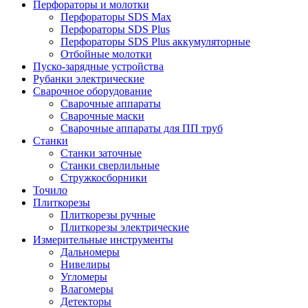
Перфораторы и молотки
Перфораторы SDS Max
Перфораторы SDS Plus
Перфораторы SDS Plus аккумуляторные
Отбойные молотки
Пуско-зарядные устройства
Рубанки электрические
Сварочное оборудование
Сварочные аппараты
Сварочные маски
Сварочные аппараты для ПП труб
Станки
Станки заточные
Станки сверлильные
Стружкосборники
Точило
Плиткорезы
Плиткорезы ручные
Плиткорезы электрические
Измерительные инструменты
Дальномеры
Нивелиры
Угломеры
Влагомеры
Детекторы