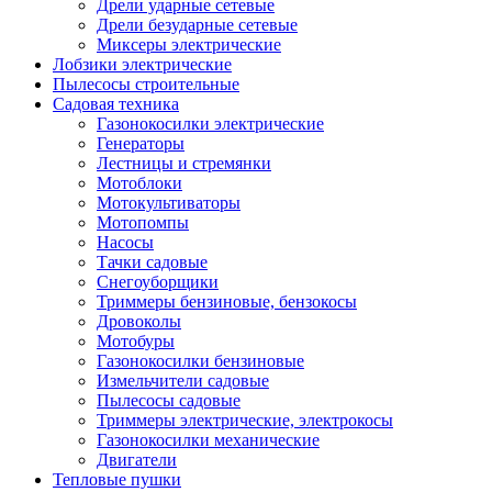
Дрели ударные сетевые
Дрели безударные сетевые
Миксеры электрические
Лобзики электрические
Пылесосы строительные
Садовая техника
Газонокосилки электрические
Генераторы
Лестницы и стремянки
Мотоблоки
Мотокультиваторы
Мотопомпы
Насосы
Тачки садовые
Снегоуборщики
Триммеры бензиновые, бензокосы
Дровоколы
Мотобуры
Газонокосилки бензиновые
Измельчители садовые
Пылесосы садовые
Триммеры электрические, электрокосы
Газонокосилки механические
Двигатели
Тепловые пушки