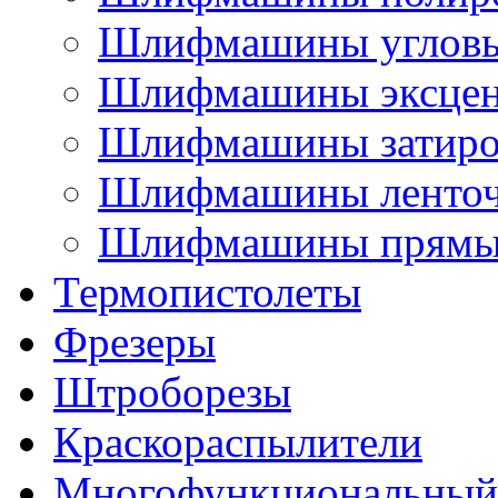
Шлифмашины углов
Шлифмашины эксцен
Шлифмашины затир
Шлифмашины ленто
Шлифмашины прямы
Термопистолеты
Фрезеры
Штроборезы
Краскораспылители
Многофункциональный