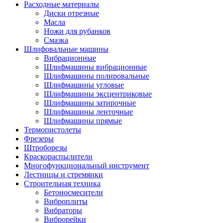
Расходные материалы
Диски отрезные
Масла
Ножи для рубанков
Смазка
Шлифовальные машины
Вибрационные
Шлифмашины вибрационные
Шлифмашины полировальные
Шлифмашины угловые
Шлифмашины эксцентриковые
Шлифмашины затирочные
Шлифмашины ленточные
Шлифмашины прямые
Термопистолеты
Фрезеры
Штроборезы
Краскораспылители
Многофункциональный инструмент
Лестницы и стремянки
Строительная техника
Бетоносмесители
Виброплиты
Вибраторы
Виброрейки