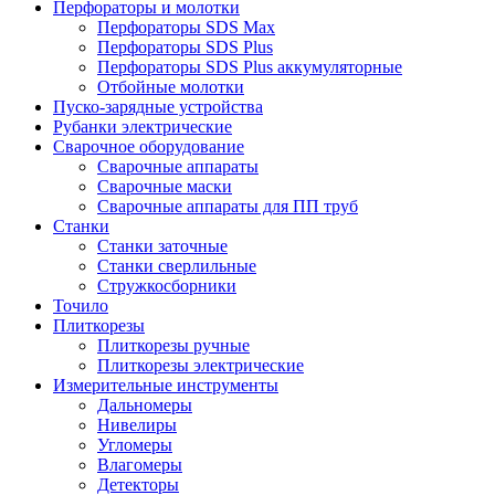
Перфораторы и молотки
Перфораторы SDS Max
Перфораторы SDS Plus
Перфораторы SDS Plus аккумуляторные
Отбойные молотки
Пуско-зарядные устройства
Рубанки электрические
Сварочное оборудование
Сварочные аппараты
Сварочные маски
Сварочные аппараты для ПП труб
Станки
Станки заточные
Станки сверлильные
Стружкосборники
Точило
Плиткорезы
Плиткорезы ручные
Плиткорезы электрические
Измерительные инструменты
Дальномеры
Нивелиры
Угломеры
Влагомеры
Детекторы