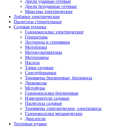
Дрели ударные сетевые
Дрели безударные сетевые
Миксеры электрические
Лобзики электрические
Пылесосы строительные
Садовая техника
Газонокосилки электрические
Генераторы
Лестницы и стремянки
Мотоблоки
Мотокультиваторы
Мотопомпы
Насосы
Тачки садовые
Снегоуборщики
Триммеры бензиновые, бензокосы
Дровоколы
Мотобуры
Газонокосилки бензиновые
Измельчители садовые
Пылесосы садовые
Триммеры электрические, электрокосы
Газонокосилки механические
Двигатели
Тепловые пушки