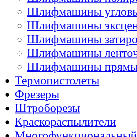
Шлифмашины углов
Шлифмашины эксцен
Шлифмашины затир
Шлифмашины ленто
Шлифмашины прямы
Термопистолеты
Фрезеры
Штроборезы
Краскораспылители
Многофункциональный