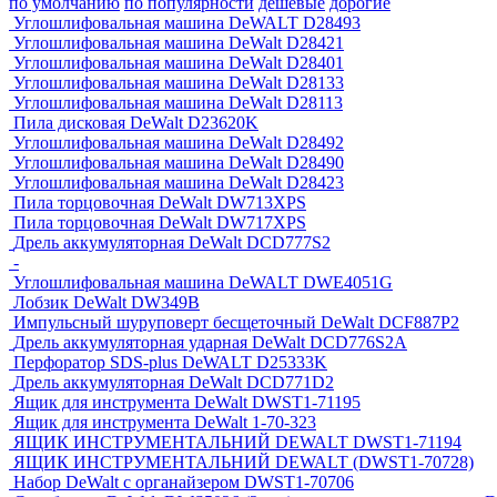
по умолчанию
по популярности
дешевые
дорогие
Углошлифовальная машина DeWALT D28493
Углошлифовальная машина DeWalt D28421
Углошлифовальная машина DeWalt D28401
Углошлифовальная машина DeWalt D28133
Углошлифовальная машина DeWalt D28113
Пила дисковая DeWalt D23620K
Углошлифовальная машина DeWalt D28492
Углошлифовальная машина DeWalt D28490
Углошлифовальная машина DeWalt D28423
Пила торцовочная DeWalt DW713XPS
Пила торцовочная DeWalt DW717XPS
Дрель аккумуляторная DeWalt DCD777S2
-
Углошлифовальная машина DeWALT DWE4051G
Лобзик DeWalt DW349B
Импульсный шуруповерт бесщеточный DeWalt DCF887P2
Дрель аккумуляторная ударная DeWalt DCD776S2A
Перфоратор SDS-plus DeWALT D25333K
Дрель аккумуляторная DeWalt DCD771D2
Ящик для инструмента DeWalt DWST1-71195
Ящик для инструмента DeWalt 1-70-323
ЯЩИК ИНСТРУМЕНТАЛЬНИЙ DEWALT DWST1-71194
ЯЩИК ИНСТРУМЕНТАЛЬНИЙ DEWALT (DWST1-70728)
Набор DeWalt с органайзером DWST1-70706