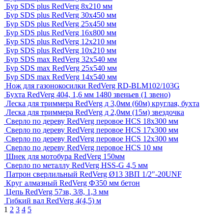
Бур SDS plus RedVerg 8x210 мм
Бур SDS plus RedVerg 30x450 мм
Бур SDS plus RedVerg 25x450 мм
Бур SDS plus RedVerg 16x800 мм
Бур SDS plus RedVerg 12x210 мм
Бур SDS plus RedVerg 10x210 мм
Бур SDS max RedVerg 32x540 мм
Бур SDS max RedVerg 25x540 мм
Бур SDS max RedVerg 14x540 мм
Нож для газонокосилки RedVerg RD-BLM102/103G
Бухта RedVerg 404, 1,6 мм 1480 звеньев (1 звено)
Леска для триммера RedVerg д 3,0мм (60м) круглая, бухта
Леска для триммера RedVerg д 2,0мм (15м) звездочка
Сверло по дереву RedVerg перовое HCS 18x300 мм
Сверло по дереву RedVerg перовое HCS 17x300 мм
Сверло по дереву RedVerg перовое HCS 12x300 мм
Сверло по дереву RedVerg перовое HCS 10 мм
Шнек для мотобура RedVerg 150мм
Сверло по металлу RedVerg HSS-G 4,5 мм
Патрон сверлильный RedVerg Ø13 ЗВП 1/2"-20UNF
Круг алмазный RedVerg Ф350 мм бетон
Цепь RedVerg 57зв, 3/8, 1,3 мм
Гибкий вал RedVerg 4(4,5) м
1
2
3
4
5