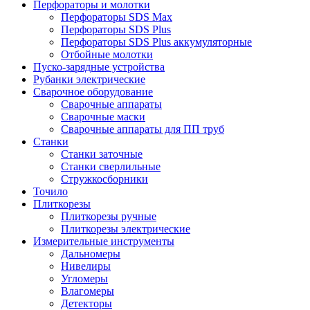
Перфораторы и молотки
Перфораторы SDS Max
Перфораторы SDS Plus
Перфораторы SDS Plus аккумуляторные
Отбойные молотки
Пуско-зарядные устройства
Рубанки электрические
Сварочное оборудование
Сварочные аппараты
Сварочные маски
Сварочные аппараты для ПП труб
Станки
Станки заточные
Станки сверлильные
Стружкосборники
Точило
Плиткорезы
Плиткорезы ручные
Плиткорезы электрические
Измерительные инструменты
Дальномеры
Нивелиры
Угломеры
Влагомеры
Детекторы