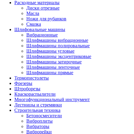
Расходные материалы
Диски отрезные
Масла
Ножи для рубанков
Смазка
Шлифовальные машины
Вибрационные
Шлифмашины вибрационные
Шлифмашины полировальные
Шлифмашины угловые
Шлифмашины эксцентриковые
Шлифмашины затирочные
Шлифмашины ленточные
Шлифмашины прямые
Термопистолеты
Фрезеры
Штроборезы
Краскораспылители
Многофункциональный инструмент
Лестницы и стремянки
Строительная техника
Бетоносмесители
Виброплиты
Вибраторы
Виброрейки