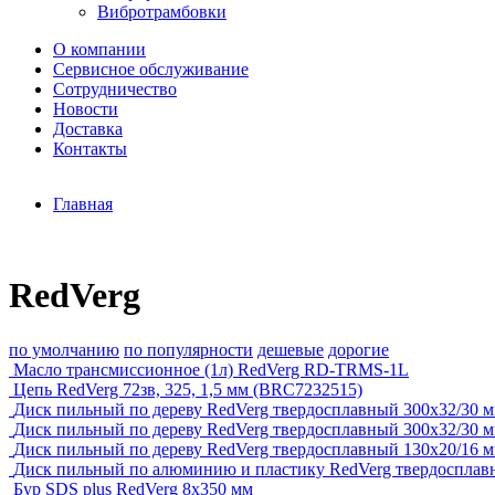
Вибротрамбовки
О компании
Сервисное обслуживание
Сотрудничество
Новости
Доставка
Контакты
Главная
RedVerg
по умолчанию
по популярности
дешевые
дорогие
Масло трансмиссионное (1л) RedVerg RD-TRMS-1L
Цепь RedVerg 72зв, 325, 1,5 мм (BRC7232515)
Диск пильный по дереву RedVerg твердосплавный 300х32/30 мм
Диск пильный по дереву RedVerg твердосплавный 300х32/30 мм
Диск пильный по дереву RedVerg твердосплавный 130х20/16 мм
Диск пильный по алюминию и пластику RedVerg твердосплавн
Бур SDS plus RedVerg 8x350 мм