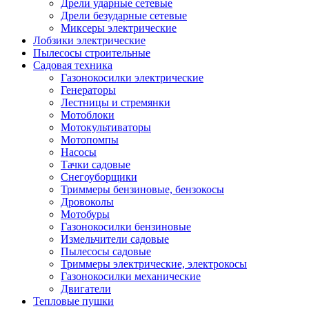
Дрели ударные сетевые
Дрели безударные сетевые
Миксеры электрические
Лобзики электрические
Пылесосы строительные
Садовая техника
Газонокосилки электрические
Генераторы
Лестницы и стремянки
Мотоблоки
Мотокультиваторы
Мотопомпы
Насосы
Тачки садовые
Снегоуборщики
Триммеры бензиновые, бензокосы
Дровоколы
Мотобуры
Газонокосилки бензиновые
Измельчители садовые
Пылесосы садовые
Триммеры электрические, электрокосы
Газонокосилки механические
Двигатели
Тепловые пушки