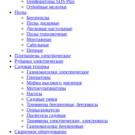
Перфораторы SDS Plus
Отбойные молотки
Пилы
Бензопилы
Пилы дисковые
Дисковые настольные
Пилы торцовочные
Монтажные
Сабельные
Цепные
Плиткорезы электрические
Рубанки электрические
Садовая техника
Газонокосилки электрические
Генераторы
Мойки высокого давления
Мотокультиваторы
Насосы
Садовые тачки
Триммеры бензиновые, бензокосы
Опрыскиватели
Пылесосы садовые
Триммеры электрические, электрокосы
Газонокосилки бензиновые
Сварочное оборудование