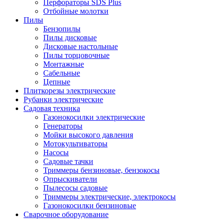
Перфораторы SDS Plus
Отбойные молотки
Пилы
Бензопилы
Пилы дисковые
Дисковые настольные
Пилы торцовочные
Монтажные
Сабельные
Цепные
Плиткорезы электрические
Рубанки электрические
Садовая техника
Газонокосилки электрические
Генераторы
Мойки высокого давления
Мотокультиваторы
Насосы
Садовые тачки
Триммеры бензиновые, бензокосы
Опрыскиватели
Пылесосы садовые
Триммеры электрические, электрокосы
Газонокосилки бензиновые
Сварочное оборудование