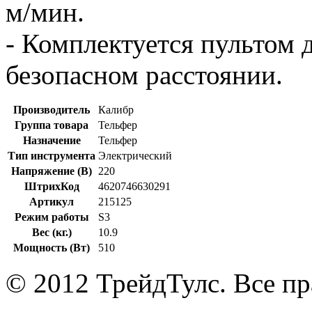
м/мин.
- Комплектуется пультом 
безопасном расстоянии.
Производитель
Калибр
Группа товара
Тельфер
Назначение
Тельфер
Тип инструмента
Электрический
Напряжение (В)
220
ШтрихКод
4620746630291
Артикул
215125
Режим работы
S3
Вес (кг.)
10.9
Мощность (Вт)
510
© 2012 ТрейдТулс. Все п