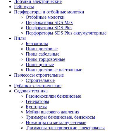
Лобзики электрические
Рейсмусы
Перфораторы и отбойные молотки
Отбойные молотки
Перфораторы SDS Max
Перфораторы SDS Plus
Перфораторы SDS Plus аккумуляторные
Пилы
Бензопилы
Пилы дисковые
Пилы сабельные
Пилы торцовочные
Пилы цепные
Пилы дисковые настольные
Пылесосы строительные
Строительные
Рубанки электрические
Садовая техника
Газонокосилки бензиновые
Генераторы
Кусторезы
Мойки высокого давления
Триммеры бензиновые, бензокосы
Ножницы по металлу сетевые
Триммеры электрические, электрокосы