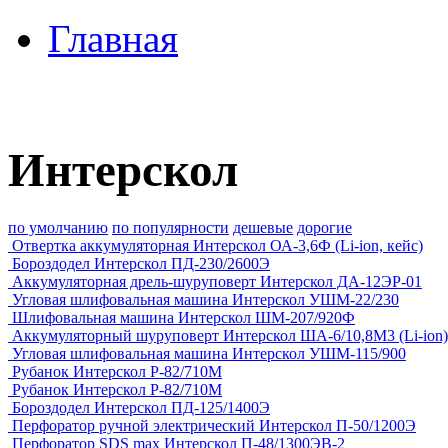
Главная
Интерскол
по умолчанию
по популярности
дешевые
дорогие
Отвертка аккумуляторная Интерскол ОА-3,6Ф (Li-ion, кейс)
Бороздодел Интерскол ПД-230/2600Э
Аккумуляторная дрель-шуруповерт Интерскол ДА-12ЭР-01
Угловая шлифовальная машина Интерскол УШМ-22/230
Шлифовальная машина Интерскол ШМ-207/920Ф
Аккумуляторный шуруповерт Интерскол ША-6/10,8М3 (Li-ion)
Угловая шлифовальная машина Интерскол УШМ-115/900
Рубанок Интерскол Р-82/710М
Рубанок Интерскол Р-82/710М
Бороздодел Интерскол ПД-125/1400Э
Перфоратор ручной электрический Интерскол П-50/1200Э
Перфоратор SDS max Интерскол П-48/1300ЭВ-2