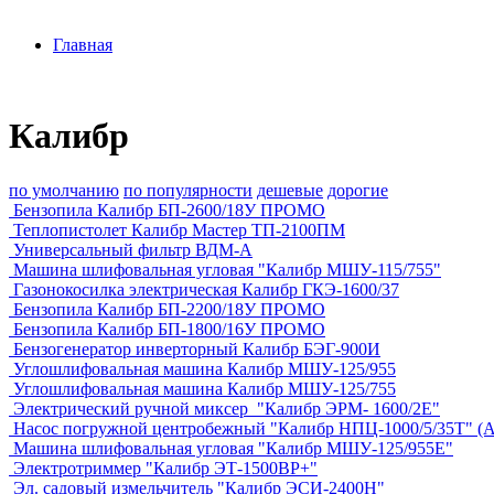
Главная
Калибр
по умолчанию
по популярности
дешевые
дорогие
Бензопила Калибр БП-2600/18У ПРОМО
Теплопистолет Калибр Мастер ТП-2100ПМ
Универсальный фильтр ВДМ-А
Машина шлифовальная угловая "Калибр МШУ-115/755"
Газонокосилка электрическая Калибр ГКЭ-1600/37
Бензопила Калибр БП-2200/18У ПРОМО
Бензопила Калибр БП-1800/16У ПРОМО
Бензогенератор инверторный Калибр БЭГ-900И
Углошлифовальная машина Калибр МШУ-125/955
Углошлифовальная машина Калибр МШУ-125/755
Электрический ручной миксер "Калибр ЭРМ- 1600/2Е"
Насос погружной центробежный "Калибр НПЦ-1000/5/35Т" (A
Машина шлифовальная угловая "Калибр МШУ-125/955Е"
Электротриммер "Калибр ЭТ-1500ВР+"
Эл. садовый измельчитель "Калибр ЭСИ-2400Н"