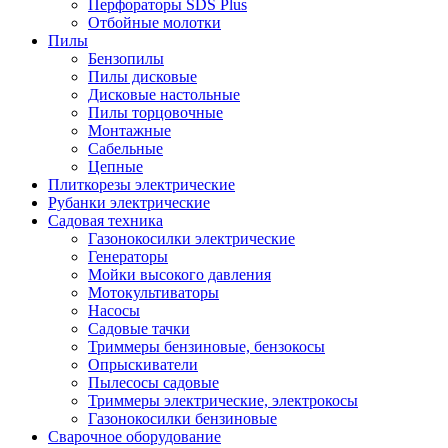
Перфораторы SDS Plus
Отбойные молотки
Пилы
Бензопилы
Пилы дисковые
Дисковые настольные
Пилы торцовочные
Монтажные
Сабельные
Цепные
Плиткорезы электрические
Рубанки электрические
Садовая техника
Газонокосилки электрические
Генераторы
Мойки высокого давления
Мотокультиваторы
Насосы
Садовые тачки
Триммеры бензиновые, бензокосы
Опрыскиватели
Пылесосы садовые
Триммеры электрические, электрокосы
Газонокосилки бензиновые
Сварочное оборудование