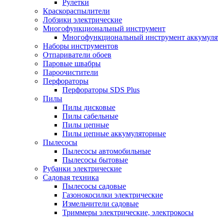
Рулетки
Краскораспылители
Лобзики электрические
Многофункциональный инструмент
Многофункциональный инструмент аккумул
Наборы инструментов
Отпариватели обоев
Паровые швабры
Пароочистители
Перфораторы
Перфораторы SDS Plus
Пилы
Пилы дисковые
Пилы сабельные
Пилы цепные
Пилы цепные аккумуляторные
Пылесосы
Пылесосы автомобильные
Пылесосы бытовые
Рубанки электрические
Садовая техника
Пылесосы садовые
Газонокосилки электрические
Измельчители садовые
Триммеры электрические, электрокосы