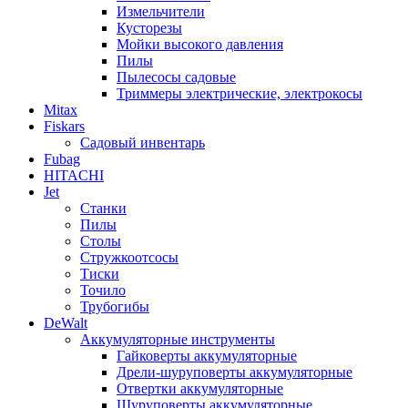
Измельчители
Кусторезы
Мойки высокого давления
Пилы
Пылесосы садовые
Триммеры электрические, электрокосы
Mitax
Fiskars
Садовый инвентарь
Fubag
HITACHI
Jet
Станки
Пилы
Столы
Стружкоотсосы
Тиски
Точило
Трубогибы
DeWalt
Аккумуляторные инструменты
Гайковерты аккумуляторные
Дрели-шуруповерты аккумуляторные
Отвертки аккумуляторные
Шуруповерты аккумуляторные