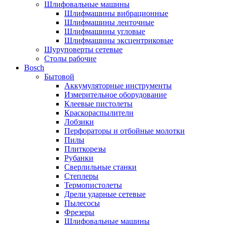
Шлифовальные машины
Шлифмашины вибрационные
Шлифмашины ленточные
Шлифмашины угловые
Шлифмашины эксцентриковые
Шуруповерты сетевые
Столы рабочие
Bosch
Бытовой
Аккумуляторные инструменты
Измерительное оборудование
Клеевые пистолеты
Краскораспылители
Лобзики
Перфораторы и отбойные молотки
Пилы
Плиткорезы
Рубанки
Сверлильные станки
Степлеры
Термопистолеты
Дрели ударные сетевые
Пылесосы
Фрезеры
Шлифовальные машины