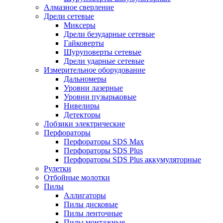
Алмазное сверление
Дрели сетевые
Миксеры
Дрели безударные сетевые
Гайковерты
Шуруповерты сетевые
Дрели ударные сетевые
Измерительное оборудование
Дальномеры
Уровни лазерные
Уровни пузырьковые
Нивелиры
Детекторы
Лобзики электрические
Перфораторы
Перфораторы SDS Max
Перфораторы SDS Plus
Перфораторы SDS Plus аккумуляторные
Рулетки
Отбойные молотки
Пилы
Аллигаторы
Пилы дисковые
Пилы ленточные
Пилы монтажные